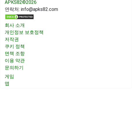
APKS82©2026
연락처:
info@apks82.com
회사 소개
개인정보 보호정책
저작권
쿠키 정책
면책 조항
이용 약관
문의하기
게임
앱