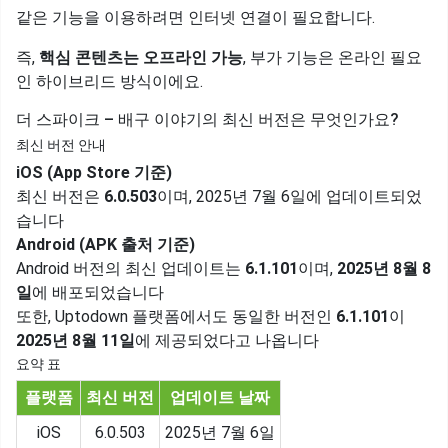
같은 기능을 이용하려면 인터넷 연결이 필요합니다.
즉,
핵심 콘텐츠는 오프라인 가능
, 부가 기능은 온라인 필요
인 하이브리드 방식이에요.
더 스파이크 – 배구 이야기의 최신 버전은 무엇인가요?
최신 버전 안내
iOS (App Store 기준)
최신 버전은
6.0.503
이며, 2025년 7월 6일에 업데이트되었
습니다
Android (APK 출처 기준)
Android 버전의 최신 업데이트는
6.1.101
이며,
2025년 8월 8
일
에 배포되었습니다
또한, Uptodown 플랫폼에서도 동일한 버전인
6.1.101
이
2025년 8월 11일
에 제공되었다고 나옵니다
요약 표
플랫폼
최신 버전
업데이트 날짜
iOS
6.0.503
2025년 7월 6일