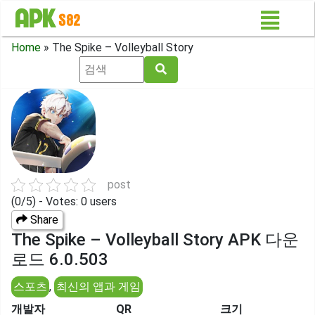
Home
»
The Spike – Volleyball Story
post
(0/5) - Votes: 0 users
Share
The Spike – Volleyball Story APK 다운
로드 6.0.503
스포츠
,
최신의 앱과 게임
개발자
QR
크기