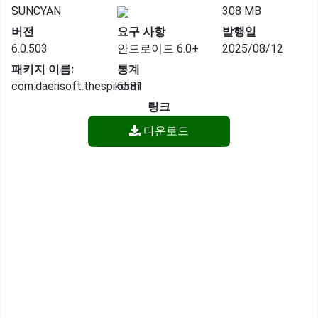
SUNCYAN
308 MB
버전
요구 사항
발행일
6.0.503
안드로이드 6.0+
2025/08/12
패키지 이름:
통계
com.daerisoft.thespikerm
5581
링크
다운로드