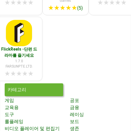
Games
★
★
★
★
★
★
★
★
★
★
★
★
★
★
★
(5)
FlickReels -단편 드
라마를 즐기세요
1.7.0
FARSUNPTE.LTD.
★
★
★
★
★
카테고리
게임
공포
교육용
금융
도구
레이싱
롤플레잉
보드
비디오 플레이어 및 편집기
생존