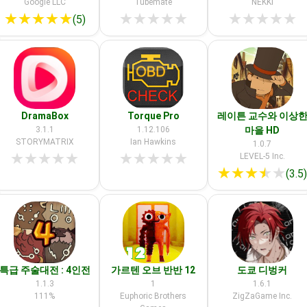
Google LLC
Tubemate
NEKKI
★
★
★
★
★
★
★
★
★
★
★
★
★
★
★
(5)
DramaBox
Torque Pro
레이튼 교수와 이상
3.1.1
1.12.106
마을 HD
STORYMATRIX
Ian Hawkins
1.0.7
★
★
★
★
★
★
★
★
★
★
LEVEL-5 Inc.
★
★
★
★
★
(3.5
특급 주술대전 : 4인전
가르텐 오브 반반 12
도쿄 디벙커
1.1.3
1
1.6.1
111%
Euphoric Brothers
ZigZaGame Inc.